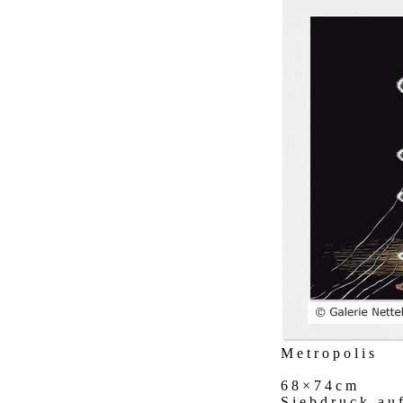
Metropolis
68×74cm
Siebdruck au