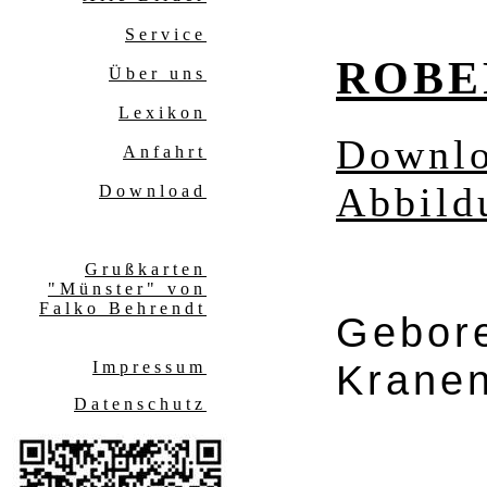
Service
ROBE
Über uns
Lexikon
Downl
Anfahrt
Abbild
Download
Grußkarten
"Münster" von
Falko Behrendt
Gebore
Krane
Impressum
Datenschutz