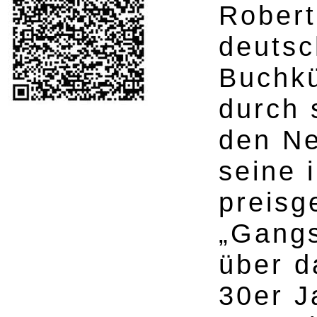
Robert
deutsc
Buchkü
durch 
den Ne
seine 
preisg
„Gangs
über d
30er J