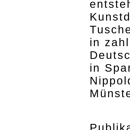
entste
Kunstd
Tusche
in zah
Deutsc
in Spa
Nippol
Münste
Publik