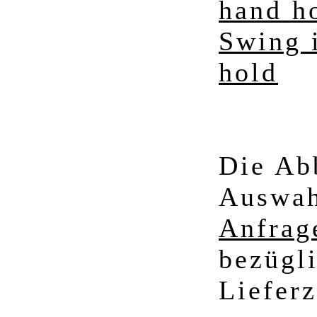
hand h
Swing i
hold
Die Ab
Auswah
Anfrag
bezügli
Lieferz