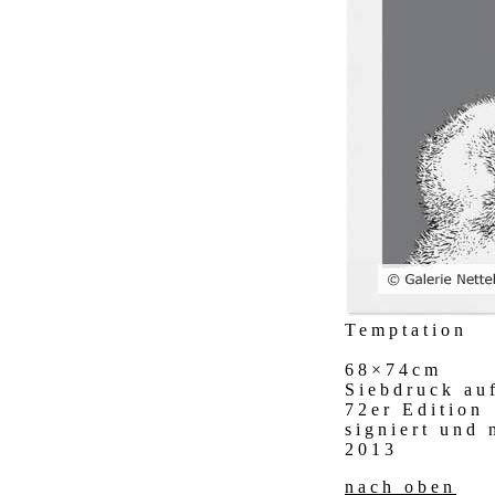
Temptation
68×74cm
Siebdruck au
72er Edition
signiert und
2013
nach oben