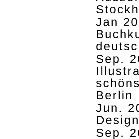
Stockh
Jan 2
Buchku
deutsc
Sep. 
Illustr
schöns
Berlin
Jun. 2
Design
Sep. 