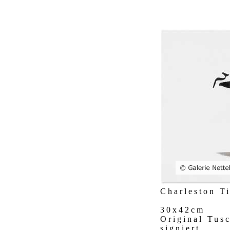
Charleston T
30x42cm
Original Tus
signiert