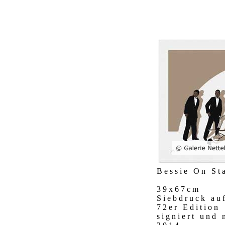
Bessie On St
39x67cm
Siebdruck au
72er Edition
signiert und