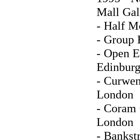
Mall Gal
- Half M
- Group 
- Open E
Edinbur
- Curwen
London
- Coram 
London
- Bankst