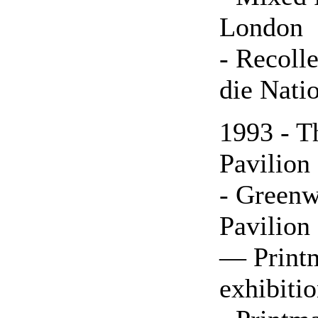
London
- Recoll
die Nati
1993 - T
Pavilion
- Greenw
Pavilion
— Printm
exhibiti