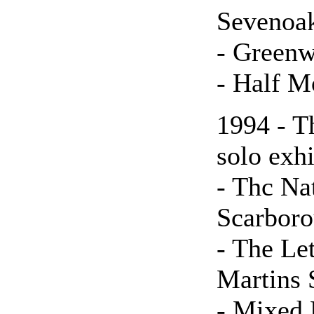
Sevenoa
- Greenw
- Half M
1994 - T
solo exhi
- Thc Na
Scarbor
- The Le
Martins 
- Mixed 