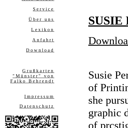
Service
SUSIE
Über uns
Lexikon
Downloa
Anfahrt
Download
Grußkarten
Susie Pe
"Münster" von
Falko Behrendt
of Print
Impressum
she pursu
Datenschutz
graphic 
of prcsti