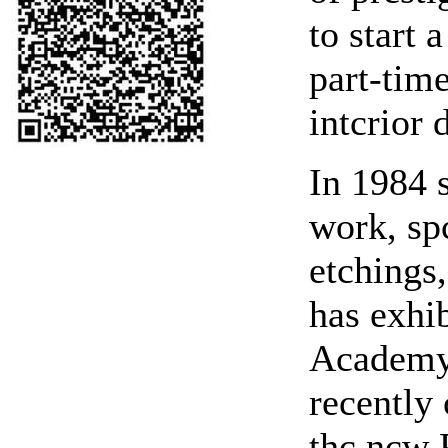
to start 
part-time
intcrior 
In 1984 s
work, spc
etchings
has exhi
Academy
recently
thc ncw 