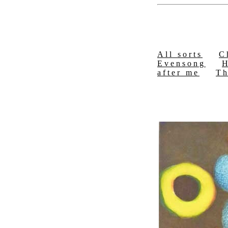
All sorts
C
Evensong
H
after me
Th