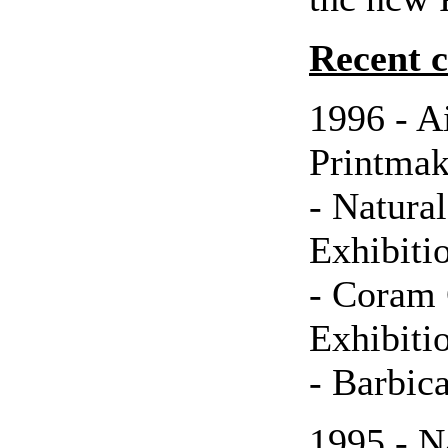
Recent c
1996 - A
Printma
- Natur
Exhibiti
- Coram
Exhibiti
- Barbic
1995 - N