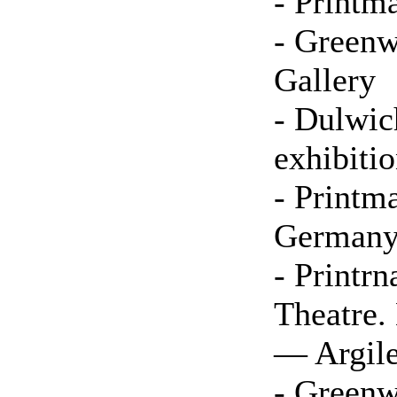
- Printm
- Greenw
Gallery
- Dulwic
exhibiti
- Printm
German
- Printr
Theatre
— Argile
- Greenw